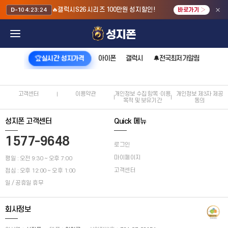
×
🔥갤럭시S26 시리즈 100만원 성지할인!
D-1
04:23:24
바로가기 ›
아이폰
갤럭시
🔔전국최저가알림
🏆실시간 성지가격
고객센터
이용약관
개인정보 수집 항목·이용
개인정보 제3자 제공
목적 및 보유기간
동의
성지폰 고객센터
Quick 메뉴
1577-9648
로그인
마이페이지
평일 : 오전 9:30 ~ 오후 7:00
고객센터
점심 : 오후 12:00 ~ 오후 1:00
일 / 공휴일 휴무
회사정보