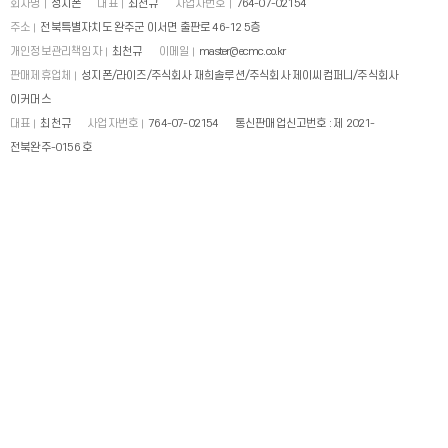
회사명
성지폰
대표
최천규
사업자번호
764-07-02154
주소
전북특별자치도 완주군 이서면 출판로 46-12 5층
개인정보관리책임자
최천규
이메일
master@ecmc.co.kr
판매제휴업체
성지폰/라이즈/주식회사 재희솔루션/주식회사 제이씨컴퍼니/주식회사
이커머스
대표
최천규
사업자번호
764-07-02154
통신판매업신고번호 : 제 2021-
전북완주-0156 호