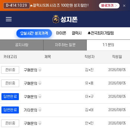
×
🔥갤럭시S26 시리즈 100만원 성지할인!
D-4
14:10:29
바로가기 ›
아이폰
갤럭시
🔔전국최저가알림
🏆실시간 성지가격
공지사항
자주하는 질문
1:1 문의
카테고리
제목
작성자
작성일
준비중
김*진
2026/08/05
구매문의
준비중
유*홍
2026/08/05
구매문의
답변완료
이*규
2026/08/05
구매문의
답변완료
김*태
2026/08/05
기타문의
준비중
안*민
2026/08/05
구매문의